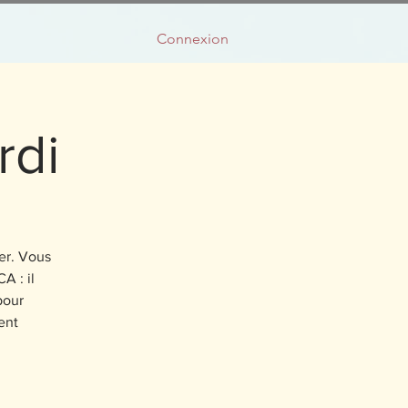
Connexion
rdi
ter. Vous
A : il
pour
ent