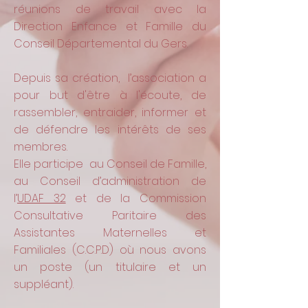
réunions de travail avec la
Direction Enfance et Famille du
Conseil Départemental du Gers.
Depuis sa création, l’association a
pour but d'être à l'écoute, de
rassembler, entraider, informer et
de défendre les intérêts de ses
membres.
Elle participe au Conseil de Famille,
au Conseil d’administration de
l’
UDAF 32
et de la Commission
Consultative Paritaire des
Assistantes Maternelles et
Familiales (C.C.P.D) où nous avons
un poste (un titulaire et un
suppléant).