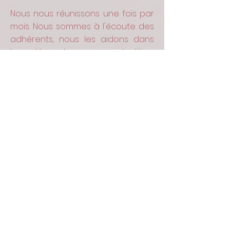
Nous nous réunissons une fois par
mois. Nous sommes à l'écoute des
adhérents, nous les aidons dans
leur démarche en cas de litige
avec leur employeur, ou pour
d'autres questionnements en
rapport avec notre profession.
Avenant des statuts de l'ADAAF 32 -
Janvier 2017- pour CA
Avenant des
statuts de l'ADAAF 32 - Janvier 2017-
pour CA
En ce qui nous concerne >
Nous sommes une association qui a pour
but d'être à l'écoute, de rassembler,
entraider, informer et de défendre les
intérêts de ses membres, les assistantes et