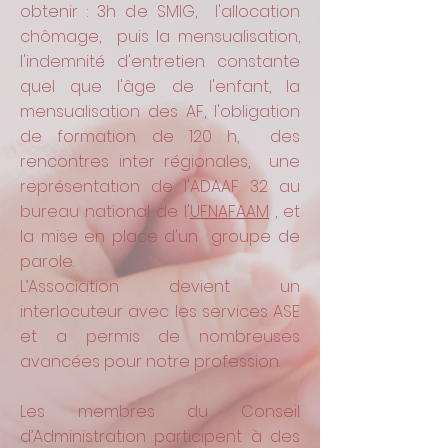
obtenir : 3h de SMIG, l'allocation
chômage, puis la mensualisation,
l'indemnité d'entretien constante
quel que l'âge de l'enfant, la
mensualisation des AF, l'obligation
de formation de 120 h, des
rencontres inter régionales, une
représentation de l'ADAAF 32 au
bureau national de l'
UFNAFAAM
, et
la mise en place d'un groupe de
parole.
L’Association devient un
interlocuteur avec les services ASE
et a permis de nombreuses
avancées pour notre profession.
Les membres du Conseil
d’Administration participent à des