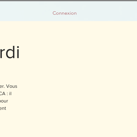
Connexion
rdi
ter. Vous
A : il
pour
ent